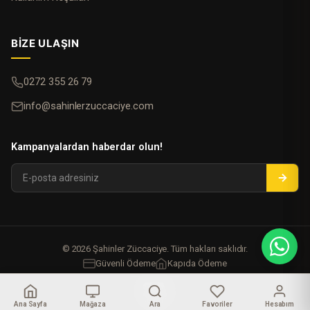
BIZE ULAŞIN
0272 355 26 79
info@sahinlerzuccaciye.com
Kampanyalardan haberdar olun!
© 2026 Şahinler Züccaciye. Tüm hakları saklıdır.
Güvenli Ödeme
Kapıda Ödeme
Ana Sayfa
Mağaza
Ara
Favoriler
Hesabım